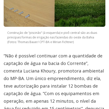
Construção de “piscinão” (à esquerda) e pivô central são as duas
principais formas de irrigação nas fazendas do oeste da Bahia
(Fotos: Thomas Bauer/ CPT-BA e Mirian Fichtner)
“Não é possível continuar com a quantidade de
captação de água na bacia do Corrente”,
comenta Luciana Khoury, promotora ambiental
do MP-BA. Um único empreendimento, diz ela,
teve autorização para instalar 12 bombas de
captação de água. “Com os equipamentos em
operação, em apenas 12 minutos, o nível da
água foi reduzido em 15 centímetros”, denuncia.