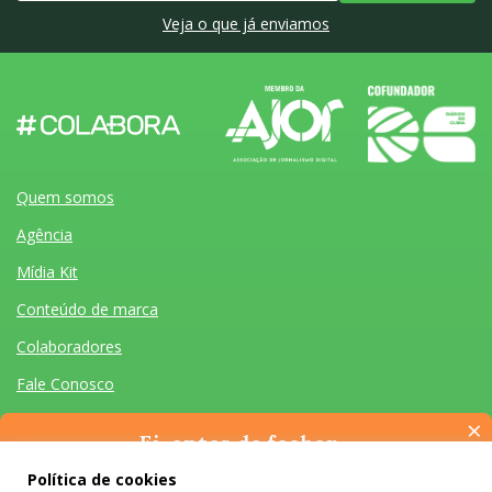
Veja o que já enviamos
Quem somos
Agência
Mídia Kit
Conteúdo de marca
Colaboradores
Fale Conosco
×
Ei, antes de fechar…
Pense na importância de manter-se informado(a). Quer ter
Política de cookies