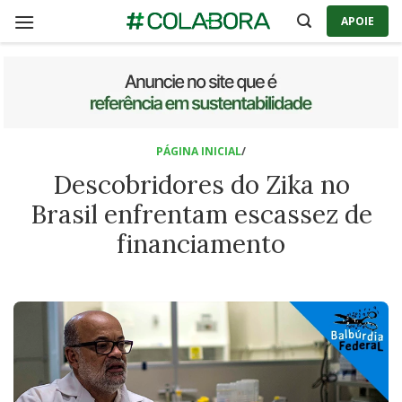
Skip
APOIE
to
content
PÁGINA INICIAL
/
Descobridores do Zika no
Brasil enfrentam escassez de
financiamento