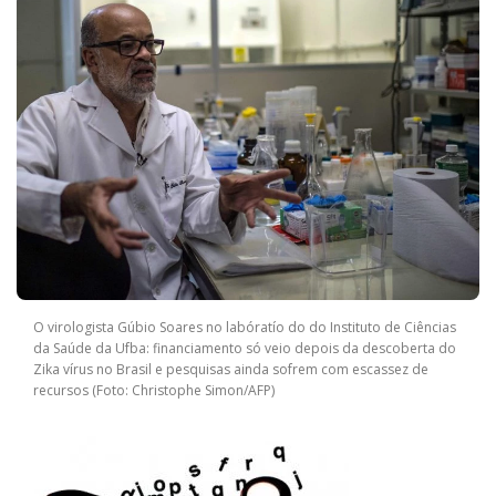
O virologista Gúbio Soares no labóratío do do Instituto de Ciências
da Saúde da Ufba: financiamento só veio depois da descoberta do
Zika vírus no Brasil e pesquisas ainda sofrem com escassez de
recursos (Foto: Christophe Simon/AFP)