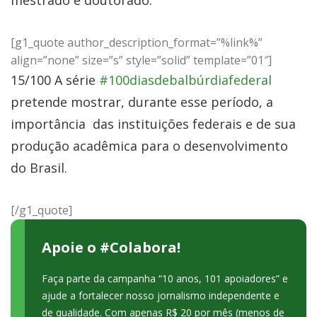
[g1_quote author_description_format=”%link%”
align=”none” size=”s” style=”solid” template=”01″]
15/100 A série
#100diasdebalbúrdiafederal
pretende mostrar, durante esse período, a
importância das instituições federais e de sua
produção acadêmica para o desenvolvimento
do Brasil.
[/g1_quote]
Apoie o #Colabora!
Faça parte da campanha “10 anos, 101 apoiadores” e
ajude a fortalecer nosso jornalismo independente e
de qualidade. Com apenas R$ 20 por mês (menos de