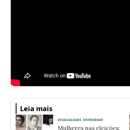
Leia mais
DESIGUALDADE
,
DIVERSIDADE
Mulheres nas eleições: