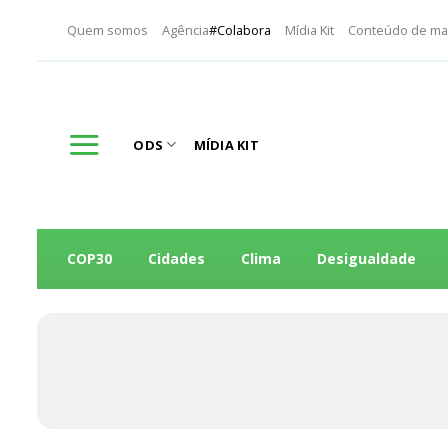
Skip
Quem somos
Agência
#Colabora
Mídia Kit
Conteúdo de ma
to
content
ODS
MÍDIA KIT
COP30
Cidades
Clima
Desigualdade