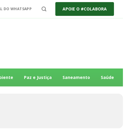
APOIE O #COLABORA
L DO WHATSAPP
biente
Paz e Justiça
Saneamento
Saúde