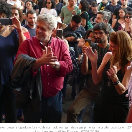
 emprega refugiados e foi alvo de atentado com garrafas e gás pimenta na capital paulista em 2019
(Foto: Jorge Araújo/Fotos Públicas – 07/09/2019)