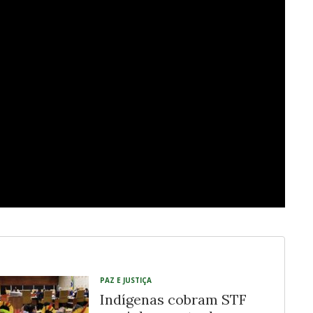
PAZ E JUSTIÇA
Indígenas cobram STF