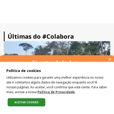
Últimas do #Colabora
×
Ei, antes de fechar…
Pense na importância de manter-se informado(a). Quer ter
Política de cookies
acesso, por e-mail, ao resumo das nossas notícias, textos dos
Utilizamos cookies para garantir uma melhor experiência no nosso
colunistas e reportagens especiais? Receba a nossa newsletter.
site e coletamos alguns dados de navegação enquanto você lê
É de graça :)
nossas páginas. Ao aceitar, você confirma que está ciente. Para saber
mais, acesse a nossa
Política de Privacidade
.
ACEITAR COOKIES
Compartilhe: