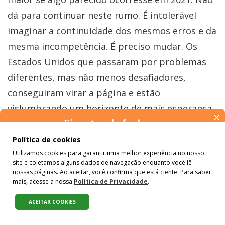
dá para continuar neste rumo. É intolerável
imaginar a continuidade dos mesmos erros e da
mesma incompetência. É preciso mudar. Os
Estados Unidos que passaram por problemas
diferentes, mas não menos desafiadores,
conseguiram virar a página e estão
vislumbrando um horizonte de mais esperança.
×
Ei, antes de fechar…
As mudanças acontecem para melhor quando
Pense na importância de manter-se informado(a). Quer ter
despertamos da letargia e vivemos os nossos
Política de cookies
acesso, por e-mail, ao resumo das nossas notícias, textos dos
Utilizamos cookies para garantir uma melhor experiência no nosso
sonhos acordados.
colunistas e reportagens especiais? Receba a nossa newsletter.
site e coletamos alguns dados de navegação enquanto você lê
É de graça :)
nossas páginas. Ao aceitar, você confirma que está ciente. Para saber
mais, acesse a nossa
Política de Privacidade
.
Frase do dia 24 de janeiro de 2021
ACEITAR COOKIES
Compartilhe:
“Quando chega o dia, saímos da sombra,