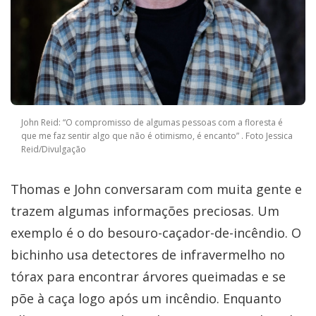
John Reid: “O compromisso de algumas pessoas com a floresta é
que me faz sentir algo que não é otimismo, é encanto” . Foto Jessica
Reid/Divulgação
Thomas e John conversaram com muita gente e
trazem algumas informações preciosas. Um
exemplo é o do besouro-caçador-de-incêndio. O
bichinho usa detectores de infravermelho no
tórax para encontrar árvores queimadas e se
põe à caça logo após um incêndio. Enquanto