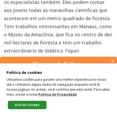
os especialistas também. Eles podem contar
aos jovens todas as maravilhas cientificas que
acontecem em um metro quadrado de floresta.
Tem trabalhos interessantes em Manaus, como
o Museu da Amazônia, que fica no centro de dez
mil hectares de floresta e tem um trabalho
extraordinário de didático. Fiquei
impressionado com a possibilidade de
×
Ei, antes de fechar…
compartilhar o espaço com amazonenses que
Pense na importância de manter-se informado(a). Quer ter
Política de cookies
estavam descobrindo a Floresta Amazônica, que
acesso, por e-mail, ao resumo das nossas notícias, textos dos
Utilizamos cookies para garantir uma melhor experiência no nosso
colunistas e reportagens especiais? Receba a nossa newsletter.
não conhecem nada sobre ela, embora morem
site e coletamos alguns dados de navegação enquanto você lê
É de graça :)
nossas páginas. Ao aceitar, você confirma que está ciente. Para saber
ali, em Manaus. Thomas Lovejoy e muitos de
mais, acesse a nossa
Política de Privacidade
.
nossos colegas tiveram alguma experiência na
ACEITAR COOKIES
infância que os colocou em contato com a
Compartilhe:
natureza, e nosso destino profissional foi