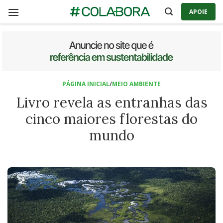
Skip
APOIE
to
content
PÁGINA INICIAL
/
MEIO AMBIENTE
Livro revela as entranhas das
cinco maiores florestas do
mundo