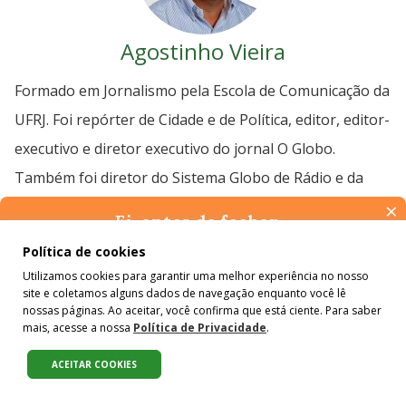
Agostinho Vieira
Formado em Jornalismo pela Escola de Comunicação da
UFRJ. Foi repórter de Cidade e de Política, editor, editor-
executivo e diretor executivo do jornal O Globo.
Também foi diretor do Sistema Globo de Rádio e da
×
Rádio CBN. Ganhou o Prêmio Esso de Jornalismo, em
Ei, antes de fechar…
1994, e dois prêmios da Society of Newspaper Design,
Pense na importância de manter-se informado(a). Quer ter
Política de cookies
em 1998 e 1999. Tem pós-graduação em Gestão de
acesso, por e-mail, ao resumo das nossas notícias, textos dos
Utilizamos cookies para garantir uma melhor experiência no nosso
colunistas e reportagens especiais? Receba a nossa newsletter.
Negócios pelo Insead (Instituto Europeu de
site e coletamos alguns dados de navegação enquanto você lê
É de graça :)
nossas páginas. Ao aceitar, você confirma que está ciente. Para saber
Administração de Negócios) e em Gestão Ambiental
mais, acesse a nossa
Política de Privacidade
.
pela Coppe/UFRJ. É um dos criadores do Projeto
ACEITAR COOKIES
Compartilhe:
#Colabora.