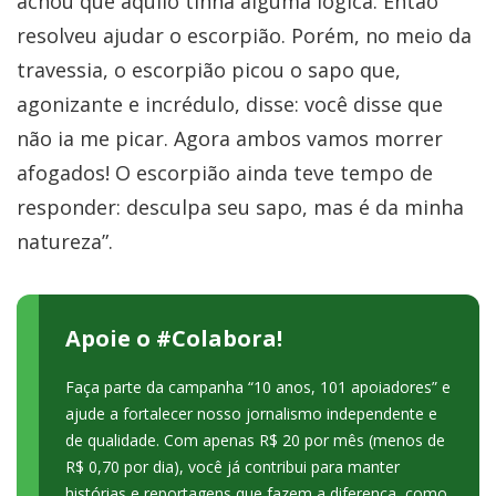
achou que aquilo tinha alguma lógica. Então
resolveu ajudar o escorpião. Porém, no meio da
travessia, o escorpião picou o sapo que,
agonizante e incrédulo, disse: você disse que
não ia me picar. Agora ambos vamos morrer
afogados! O escorpião ainda teve tempo de
responder: desculpa seu sapo, mas é da minha
natureza”.
Apoie o #Colabora!
Faça parte da campanha “10 anos, 101 apoiadores” e
ajude a fortalecer nosso jornalismo independente e
de qualidade. Com apenas R$ 20 por mês (menos de
R$ 0,70 por dia), você já contribui para manter
histórias e reportagens que fazem a diferença, como