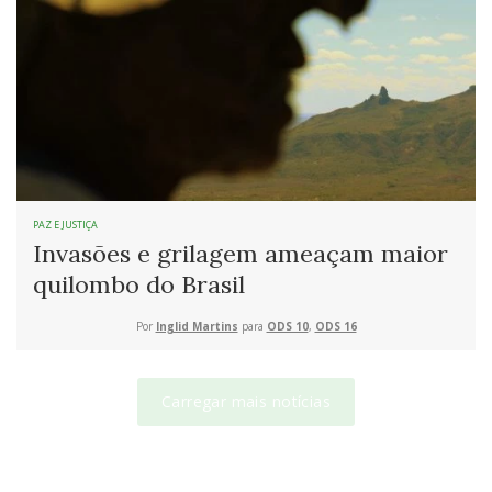
PAZ E JUSTIÇA
Invasões e grilagem ameaçam maior
quilombo do Brasil
Por
Inglid Martins
para
ODS 10
,
ODS 16
Carregar mais notícias