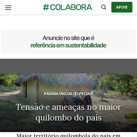
Skip
APOIE
to
content
PÁGINA INICIAL
/
ESPECIAIS
Tensão e ameaças no maior
quilombo do país
Maior território quilombola do país em