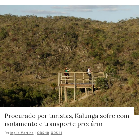
Procurado por turistas, Kalunga sofre com
isolamento e transporte precário
Por
Inglid Martins
|
ODS 10
,
ODS 11