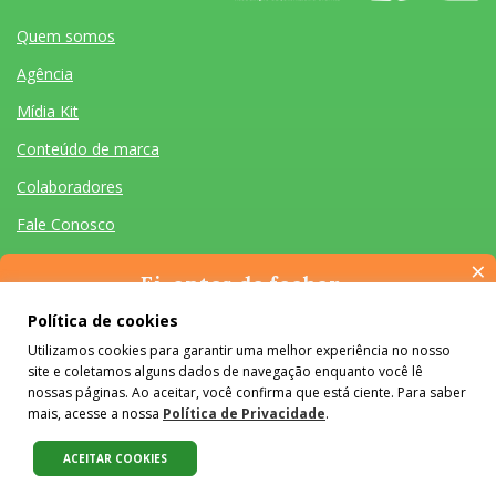
Quem somos
Agência
Mídia Kit
Conteúdo de marca
Colaboradores
Fale Conosco
×
Ei, antes de fechar…
Pense na importância de manter-se informado(a). Quer ter
Política de cookies
acesso, por e-mail, ao resumo das nossas notícias, textos dos
Utilizamos cookies para garantir uma melhor experiência no nosso
colunistas e reportagens especiais? Receba a nossa newsletter.
Quem somos
Agência
Mídia Kit
Conteúdo de marca
Colaboradores
Fale Conosco
site e coletamos alguns dados de navegação enquanto você lê
É de graça :)
Desenvolvido por Homem Máquina
- Todos os Direitos Reservados 2026
nossas páginas. Ao aceitar, você confirma que está ciente. Para saber
mais, acesse a nossa
Política de Privacidade
.
O conteúdo do #Colabora é licenciado em Creative Commons e pode
ser reproduzido e compartilhado, desde que mantidos os créditos,
ACEITAR COOKIES
sem alterações e apenas para fins não comerciais.
Saiba mais