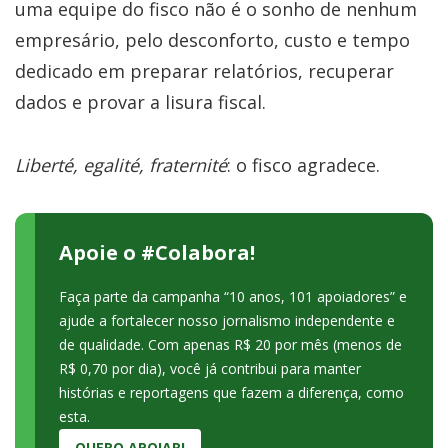
uma equipe do fisco não é o sonho de nenhum
empresário, pelo desconforto, custo e tempo
dedicado em preparar relatórios, recuperar
dados e provar a lisura fiscal.
Liberté, egalité, fraternité
: o fisco agradece.
Apoie o #Colabora!
Faça parte da campanha “10 anos, 101 apoiadores” e
ajude a fortalecer nosso jornalismo independente e
de qualidade. Com apenas R$ 20 por mês (menos de
R$ 0,70 por dia), você já contribui para manter
histórias e reportagens que fazem a diferença, como
esta.
QUERO APOIAR!