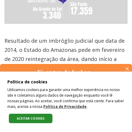
Resultado de um imbróglio judicial que data de
2014, o Estado do Amazonas pede em fevereiro
de 2020 reintegração da área, dando início a
×
uma operação de 12 dias de despejo e
Ei, antes de fechar…
demolição em plena pandemia. Santos lembra
Pense na importância de manter-se informado(a). Quer ter
Política de cookies
que no dia da ação, a polícia formou um cordão
acesso, por e-mail, ao resumo das nossas notícias, textos dos
Utilizamos cookies para garantir uma melhor experiência no nosso
colunistas e reportagens especiais? Receba a nossa newsletter.
de isolamento nos arredores e quem saía para
site e coletamos alguns dados de navegação enquanto você lê
É de graça :)
nossas páginas. Ao aceitar, você confirma que está ciente. Para saber
comprar mantimentos era impedido de
mais, acesse a nossa
Política de Privacidade
.
retornar às casas.
ACEITAR COOKIES
Compartilhe: