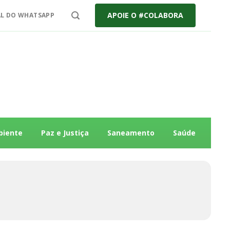
APOIE O #COLABORA
L DO WHATSAPP
biente
Paz e Justiça
Saneamento
Saúde