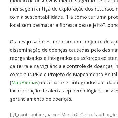
modelo de desenvolvimento sugerido pelo atua
mensagem antiga de exploração dos recursos m
com a sustentabilidade. “Há como ter uma pro
local sem desmatar a floresta desse jeito”, pon
Os pesquisadores apontam um conjunto de açõ
disseminação de doenças causadas pelo desma
reorganizados e integrados os esforços exist
da terra e na vigilância e controle de doenças i
como o INPE e o Projeto de Mapeamento Anual 
(
MapBiomas
) deveriam ser integrados aos dado
incorporação de alertas epidemiológicos ness
gerenciamento de doenças.
[g1_quote author_name=”Marcia C. Castro” author_des