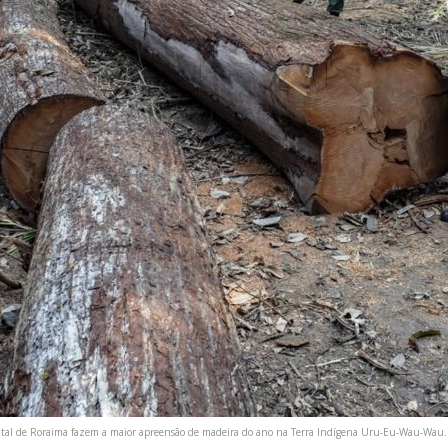
ntal de Roraima fazem a maior apreensão de madeira do ano na Terra Indígena Uru-Eu-Wau-Wau.