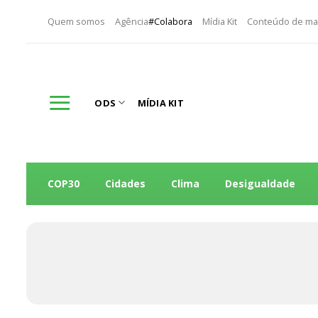
Skip
Quem somos
Agência
#Colabora
Mídia Kit
Conteúdo de ma
to
content
ODS
MÍDIA KIT
COP30
Cidades
Clima
Desigualdade