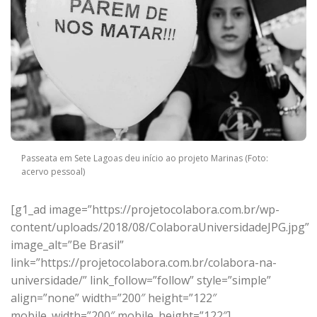
Passeata em Sete Lagoas deu início ao projeto Marinas (Foto:
acervo pessoal)
[g1_ad image=”https://projetocolabora.com.br/wp-
content/uploads/2018/08/ColaboraUniversidadeJPG.jpg”
image_alt=”Be Brasil”
link=”https://projetocolabora.com.br/colabora-na-
universidade/” link_follow=”follow” style=”simple”
align=”none” width=”200″ height=”122″
mobile_width=”200″ mobile_height=”122″]