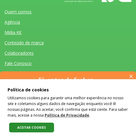
Quem somos
Agência
Mídia Kit
Conteúdo de marca
Colaboradores
Fale Conosco
×
Ei, antes de fechar…
Pense na importância de manter-se informado(a). Quer ter
Política de cookies
acesso, por e-mail, ao resumo das nossas notícias, textos dos
Utilizamos cookies para garantir uma melhor experiência no nosso
colunistas e reportagens especiais? Receba a nossa newsletter.
Quem somos
Agência
Mídia Kit
Conteúdo de marca
Colaboradores
Fale Conosco
site e coletamos alguns dados de navegação enquanto você lê
É de graça :)
Desenvolvido por Homem Máquina
- Todos os Direitos Reservados 2026
nossas páginas. Ao aceitar, você confirma que está ciente. Para saber
mais, acesse a nossa
Política de Privacidade
.
O conteúdo do #Colabora é licenciado em Creative Commons e pode
ser reproduzido e compartilhado, desde que mantidos os créditos,
ACEITAR COOKIES
sem alterações e apenas para fins não comerciais.
Saiba mais