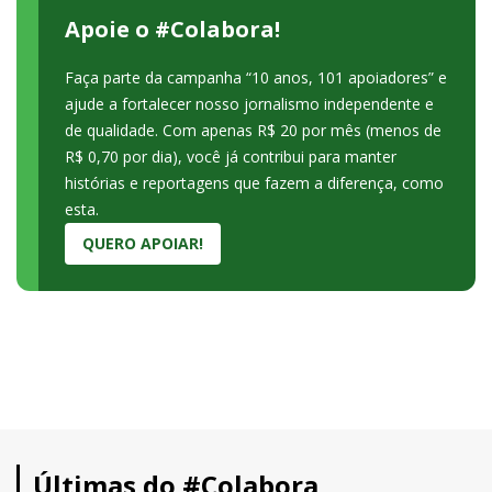
Apoie o #Colabora!
Faça parte da campanha “10 anos, 101 apoiadores” e
ajude a fortalecer nosso jornalismo independente e
de qualidade. Com apenas R$ 20 por mês (menos de
R$ 0,70 por dia), você já contribui para manter
histórias e reportagens que fazem a diferença, como
esta.
QUERO APOIAR!
Últimas do #Colabora