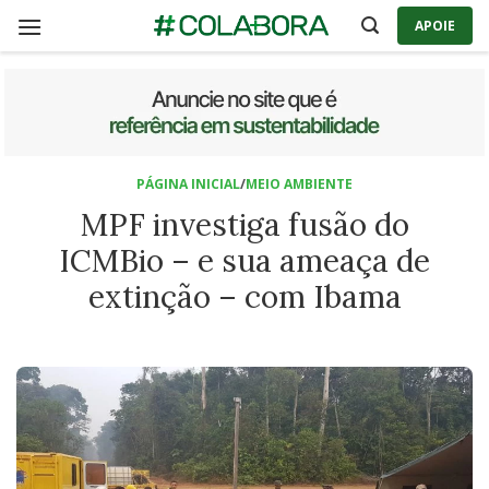
Skip
APOIE
to
content
PÁGINA INICIAL
/
MEIO AMBIENTE
MPF investiga fusão do
ICMBio – e sua ameaça de
extinção – com Ibama