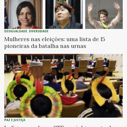
DESIGUALDADE
,
DIVERSIDADE
Mulheres nas eleições: uma lista de 15
pioneiras da batalha nas urnas
PAZ E JUSTIÇA