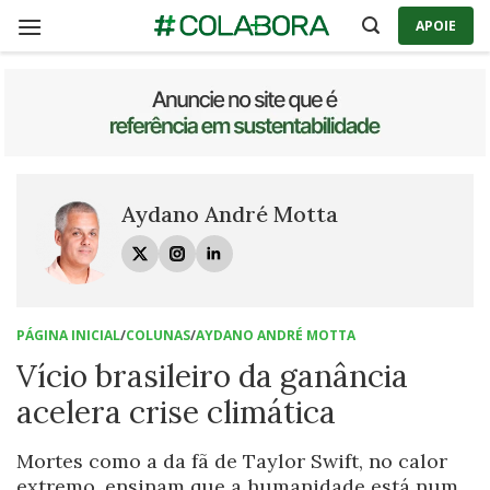
Skip
APOIE
to
content
Aydano André Motta
PÁGINA INICIAL
/
COLUNAS
/
AYDANO ANDRÉ MOTTA
Vício brasileiro da ganância
acelera crise climática
Mortes como a da fã de Taylor Swift, no calor
extremo, ensinam que a humanidade está num