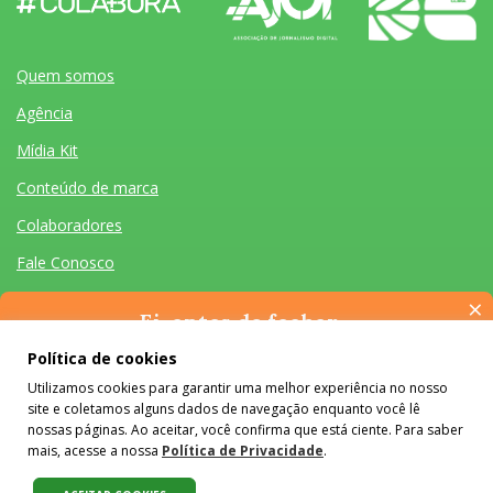
Quem somos
Agência
Mídia Kit
Conteúdo de marca
Colaboradores
Fale Conosco
×
Ei, antes de fechar…
Pense na importância de manter-se informado(a). Quer ter
Política de cookies
acesso, por e-mail, ao resumo das nossas notícias, textos dos
Utilizamos cookies para garantir uma melhor experiência no nosso
colunistas e reportagens especiais? Receba a nossa newsletter.
Quem somos
Agência
Mídia Kit
Conteúdo de marca
Colaboradores
Fale Conosco
site e coletamos alguns dados de navegação enquanto você lê
É de graça :)
Desenvolvido por Homem Máquina
- Todos os Direitos Reservados 2026
nossas páginas. Ao aceitar, você confirma que está ciente. Para saber
mais, acesse a nossa
Política de Privacidade
.
O conteúdo do #Colabora é licenciado em Creative Commons e pode