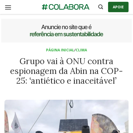
Skip
APOIE
to
content
PÁGINA INICIAL
/
CLIMA
Grupo vai à ONU contra
espionagem da Abin na COP-
25: ‘antiético e inaceitável’