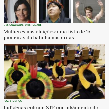
DESIGUALDADE
,
DIVERSIDADE
Mulheres nas eleições: uma lista de 15
pioneiras da batalha nas urnas
PAZ E JUSTIÇA
Indígenas cobram STF por julgamento do