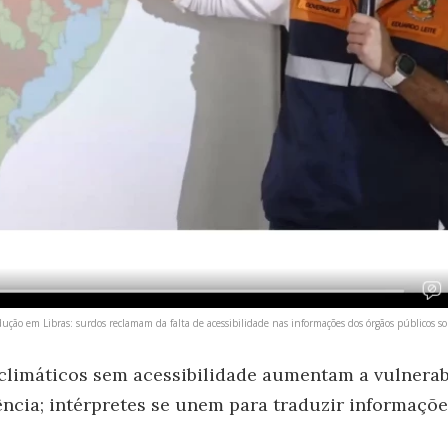
ção em Libras: surdos reclamam da falta de acessibilidade nas informações dos órgãos públicos s
 climáticos sem acessibilidade aumentam a vulnera
ncia; intérpretes se unem para traduzir informaçõ