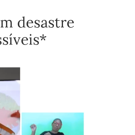
am desastre
síveis*