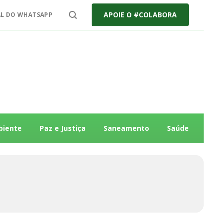
APOIE O #COLABORA
L DO WHATSAPP
biente
Paz e Justiça
Saneamento
Saúde