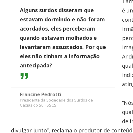
Tam
Alguns surdos disseram que
é u
estavam dormindo e não foram
con
acordados, eles perceberam
irmã
quando estavam molhados e
perc
levantaram assustados. Por que
imag
eles não tinham a informação
Andr
antecipada?
qual
indi
atin
Francine Pedrotti
Presidente da Sociedade dos Surdos de
“Nó
Caxias do Sul (SSCS)
qua
de i
divulgar junto”, reclama o produtor de conteú