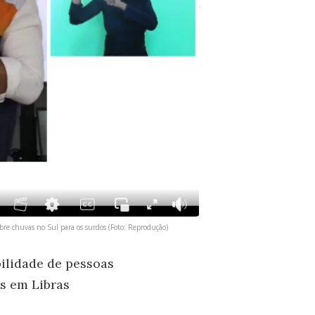
obre chuvas no Sul para os surdos (Foto: Reprodução)
bilidade de pessoas
es em Libras