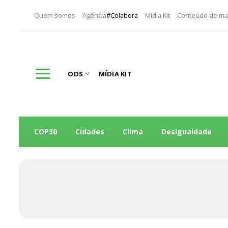
Skip
Quem somos
Agência
#Colabora
Mídia Kit
Conteúdo de ma
to
content
ODS
MÍDIA KIT
COP30
Cidades
Clima
Desigualdade