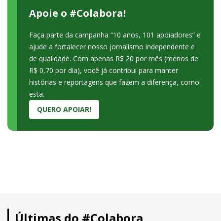
Apoie o #Colabora!
Faça parte da campanha “10 anos, 101 apoiadores” e
ajude a fortalecer nosso jornalismo independente e
de qualidade. Com apenas R$ 20 por mês (menos de
R$ 0,70 por dia), você já contribui para manter
histórias e reportagens que fazem a diferença, como
esta.
QUERO APOIAR!
Últimas do #Colabora