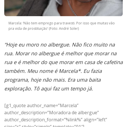
Marcela: ‘Não tem emprego para travesti. Por isso que muitas vão
pra vida de prostituição’ (Foto: André Soler)
“Hoje eu moro no albergue. Não fico muito na
rua. Morar no albergue é melhor que morar na
rua e é melhor do que morar em casa de cafetina
também. Meu nome é Marcela*. Eu fazia
programa, hoje não mais. Era uma baita
exploração. Tô aqui faz um tempo já.
[g1_quote author_name=”Marcela”
author_description=”Moradora de albergue”
author_description_format=”%link%” align=”left”
size=”s” style=”simple” template=”01″]