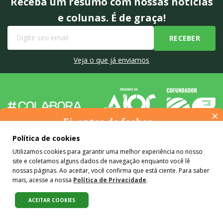
Receba um resumo com nossas notícias
e colunas. É de graça!
Veja o que já enviamos
×
Ei, antes de fechar…
Pense na importância de manter-se informado(a). Quer ter
Política de cookies
Quem somos
acesso, por e-mail, ao resumo das nossas notícias, textos dos
Utilizamos cookies para garantir uma melhor experiência no nosso
colunistas e reportagens especiais? Receba a nossa newsletter.
Agência
site e coletamos alguns dados de navegação enquanto você lê
É de graça :)
nossas páginas. Ao aceitar, você confirma que está ciente. Para saber
Mídia Kit
mais, acesse a nossa
Política de Privacidade
.
Conteúdo de marca
ACEITAR COOKIES
Colaboradores