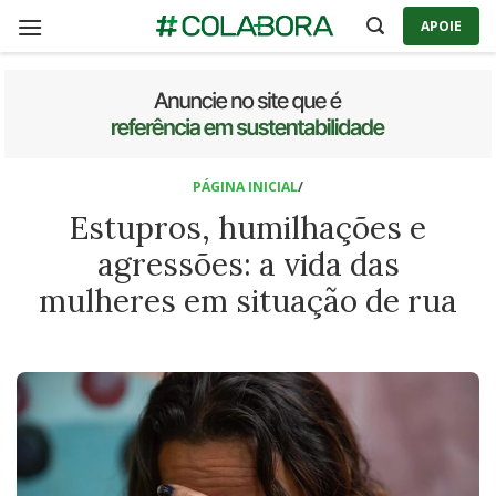
Skip
APOIE
to
content
PÁGINA INICIAL
/
Estupros, humilhações e
agressões: a vida das
mulheres em situação de rua