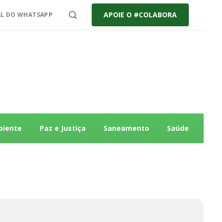
APOIE O #COLABORA
L DO WHATSAPP
biente
Paz e Justiça
Saneamento
Saúde