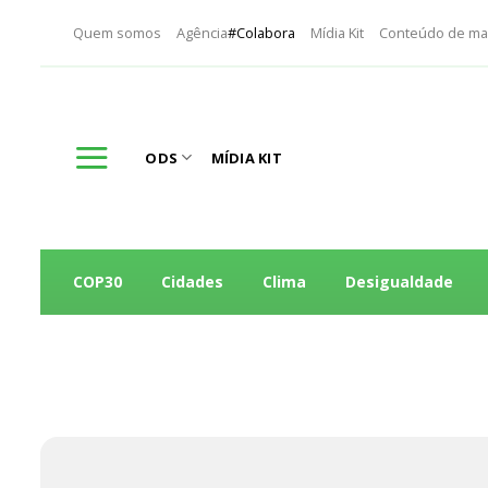
Skip
Quem somos
Agência
#Colabora
Mídia Kit
Conteúdo de ma
to
content
ODS
MÍDIA KIT
COP30
Cidades
Clima
Desigualdade