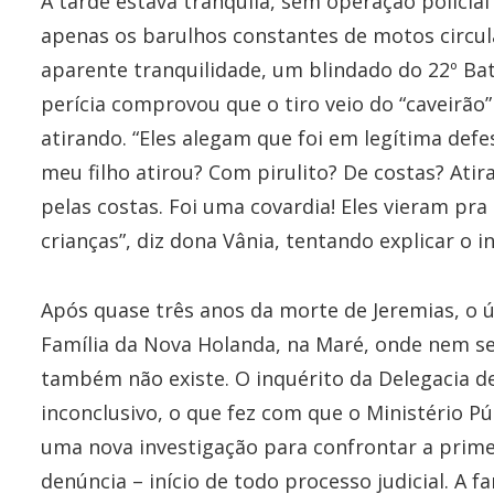
A tarde estava tranquila, sem operação policial
apenas os barulhos constantes de motos circu
aparente tranquilidade, um blindado do 22º Bata
perícia comprovou que o tiro veio do “caveirão
atirando. “Eles alegam que foi em legítima de
meu filho atirou? Com pirulito? De costas? Ati
pelas costas. Foi uma covardia! Eles vieram pr
crianças”, diz dona Vânia, tentando explicar o in
Após quase três anos da morte de Jeremias, o ú
Família da Nova Holanda, na Maré, onde nem seq
também não existe. O inquérito da Delegacia d
inconclusivo, o que fez com que o Ministério P
uma nova investigação para confrontar a primeir
denúncia – início de todo processo judicial. A f