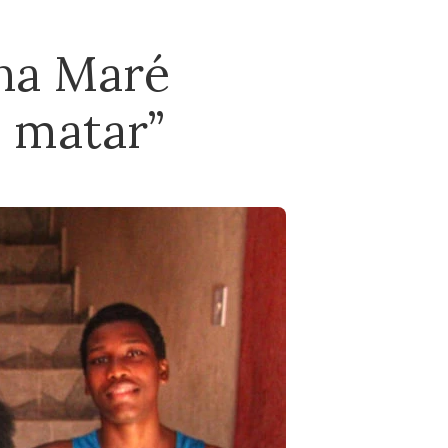
na Maré
a matar”