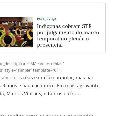
PAZ E JUSTIÇA
Indígenas cobram STF
por julgamento do marco
temporal no plenário
presencial
r_description=”Mãe de Jeremias”
s” style=”simple” template=”01″]
anco dos réus e em júri popular, mas não
ês 3 anos e nada acontece. E o mais agravante,
a, Marcos Vinícius, e tantos outros.