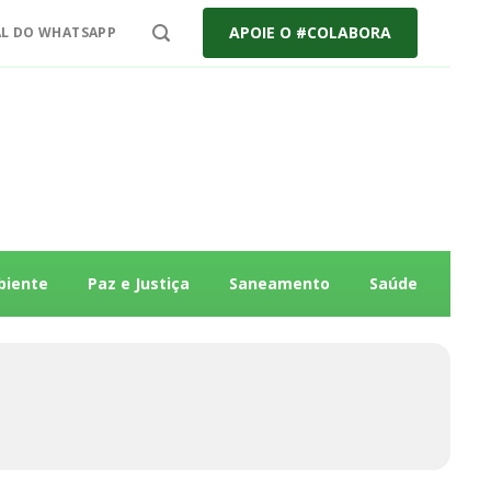
APOIE O #COLABORA
L DO WHATSAPP
biente
Paz e Justiça
Saneamento
Saúde