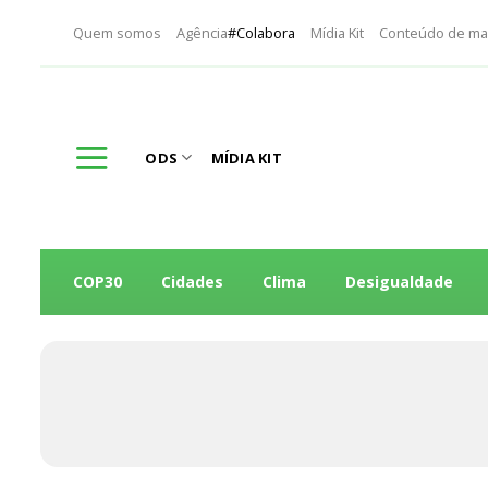
Skip
Quem somos
Agência
#Colabora
Mídia Kit
Conteúdo de ma
to
content
ODS
MÍDIA KIT
COP30
Cidades
Clima
Desigualdade