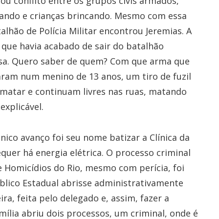
 ou conflito entre os grupos civis armados,
lando e crianças brincando. Mesmo com essa
lhão de Polícia Militar encontrou Jeremias. A
” que havia acabado de sair do batalhão
fesa. Quero saber de quem? Com que arma que
raram num menino de 13 anos, um tiro de fuzil
a matar e continuam livres nas ruas, matando
explicável.
nico avanço foi seu nome batizar a Clínica da
uer há energia elétrica. O processo criminal
e Homicídios do Rio, mesmo com perícia, foi
úblico Estadual abrisse administrativamente
a, feita pelo delegado e, assim, fazer a
amília abriu dois processos, um criminal, onde é