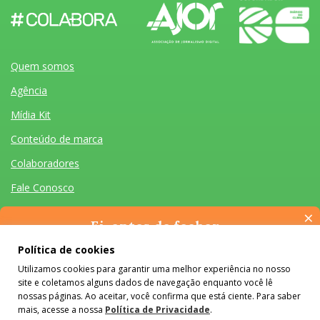
Quem somos
Agência
Mídia Kit
Conteúdo de marca
Colaboradores
Fale Conosco
×
Ei, antes de fechar…
Pense na importância de manter-se informado(a). Quer ter
Política de cookies
acesso, por e-mail, ao resumo das nossas notícias, textos dos
Utilizamos cookies para garantir uma melhor experiência no nosso
colunistas e reportagens especiais? Receba a nossa newsletter.
Quem somos
Agência
Mídia Kit
Conteúdo de marca
Colaboradores
Fale Conosco
site e coletamos alguns dados de navegação enquanto você lê
É de graça :)
Desenvolvido por Homem Máquina
- Todos os Direitos Reservados 2026
nossas páginas. Ao aceitar, você confirma que está ciente. Para saber
mais, acesse a nossa
Política de Privacidade
.