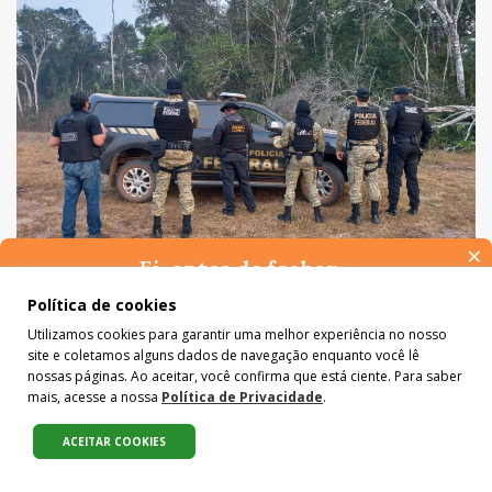
×
Ei, antes de fechar…
Pense na importância de manter-se informado(a). Quer ter
Política de cookies
MEIO AMBIENTE
acesso, por e-mail, ao resumo das nossas notícias, textos dos
Alertas de desmatamento em 2026 são os
Utilizamos cookies para garantir uma melhor experiência no nosso
colunistas e reportagens especiais? Receba a nossa newsletter.
site e coletamos alguns dados de navegação enquanto você lê
menores da história
É de graça :)
nossas páginas. Ao aceitar, você confirma que está ciente. Para saber
mais, acesse a nossa
Política de Privacidade
.
ACEITAR COOKIES
Compartilhe: