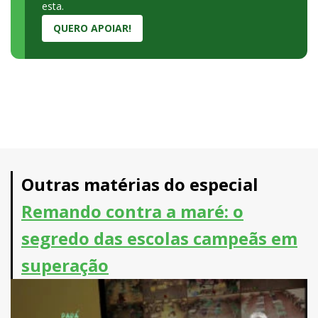
esta.
QUERO APOIAR!
Outras matérias do especial
Remando contra a maré: o
segredo das escolas campeãs em
superação