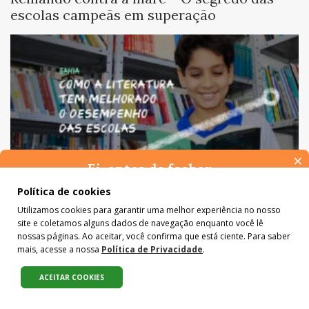
escolas campeãs em superação
×
Ei, antes de fechar…
Pense na importância de manter-se informado(a). Quer ter
Política de cookies
Como a literatura tem melhorado o
acesso, por e-mail, ao resumo das nossas notícias, textos dos
Utilizamos cookies para garantir uma melhor experiência no nosso
desempenho das escolas
colunistas e reportagens especiais? Receba a nossa newsletter.
site e coletamos alguns dados de navegação enquanto você lê
É de graça :)
nossas páginas. Ao aceitar, você confirma que está ciente. Para saber
mais, acesse a nossa
Política de Privacidade
.
ACEITAR COOKIES
Compartilhe: