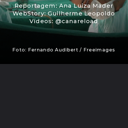
Reportagem: Ana Luiza Mader
WebStory: Guilherme Leopoldo
Vídeos: @canareload
Foto: Fernando Audibert / Freeimages